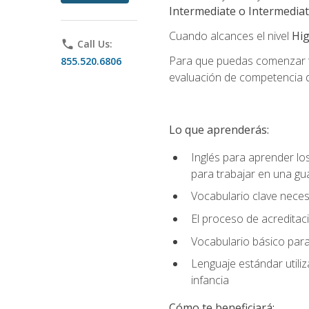
Intermediate o Intermedia
Cuando alcances el nivel
Hig
phone
Call Us:
Para que puedas comenzar tu
855.520.6806
evaluación de competencia de
Lo que aprenderás:
Inglés para aprender lo
para trabajar en una gu
Vocabulario clave neces
El proceso de acreditació
Vocabulario básico para
Lenguaje estándar utili
infancia
Cómo te beneficiará: