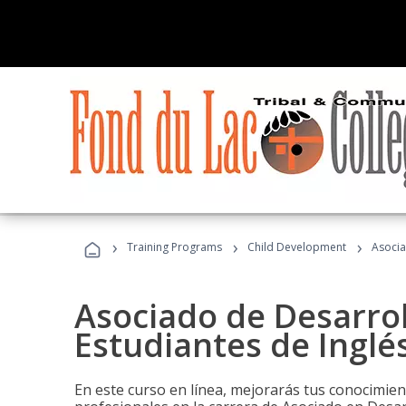
›
›
›
Training Programs
Child Development
Asocia
Asociado de Desarrol
Estudiantes de Inglé
En este curso en línea, mejorarás tus conocimien