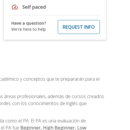
speed
Self paced
Have a question?
REQUEST INFO
We're here to help
académico y conceptos que te prepararán para el
as áreas profesionales, además de cursos creados
cordes con los conocimientos de inglés que
a como el PA. El PA es una evaluación de
n el PA fue
Beginner, High Beginner, Low