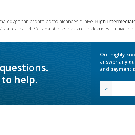
a ed2go tan pronto como alcances el nivel
High Intermediat
s a realizar el PA cada 60 días hasta que alcances un nivel de 
Our highly kno
answer any qu
 questions.
and payment o
to help.