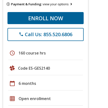
Payment & Funding:
view your options
ENROLL NOW
Call Us: 855.520.6806
phone
schedule
160 course hrs
Code ES-GES2140
calendar_today
6 months
grid_on
Open enrollment