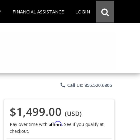
Y
FINANCIAL ASSISTANCE
LOGIN
phone
Call Us: 855.520.6806
$1,499.00
(USD)
Affirm
Pay over time with
. See if you qualify at
checkout.