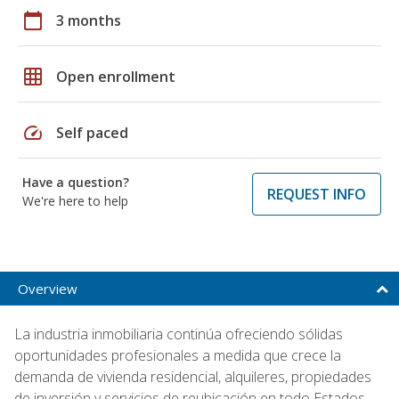
calendar_today
3 months
grid_on
Open enrollment
speed
Self paced
Have a question?
REQUEST INFO
We're here to help
Overview
La industria inmobiliaria continúa ofreciendo sólidas
oportunidades profesionales a medida que crece la
demanda de vivienda residencial, alquileres, propiedades
de inversión y servicios de reubicación en todo Estados