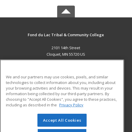
Fond du Lac Tribal & Community College
2101 14th Street
Cloquet, MN 55720 US
MAIN CONTENT
Career Training
We and our partners may use cookies, pixels, and similar
technologies to collect information about you, including about
ADDITIONAL RESOURCES
your browsing activities and devices. This may result in your
information being collected by our third-party partners. By
Military
Student Blog
choosing to "Accept All Cookies", you agree to these practices,
Financial Assistance
including as described in the
Privacy Policy
Help
Accept All Cookies
© 2026 ed2go, a division of Cengage Learning. All rights
reserved. The material on this site cannot be reproduced or