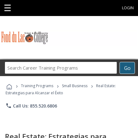
☰
LOGIN
Search
Go
Career
Training
›
›
›
Programs
Training Programs
Small Business
Real Estate:
Estrategias para Alcanzar el Éxito
phone
Call Us: 855.520.6806
Real Estate: Estrategias para