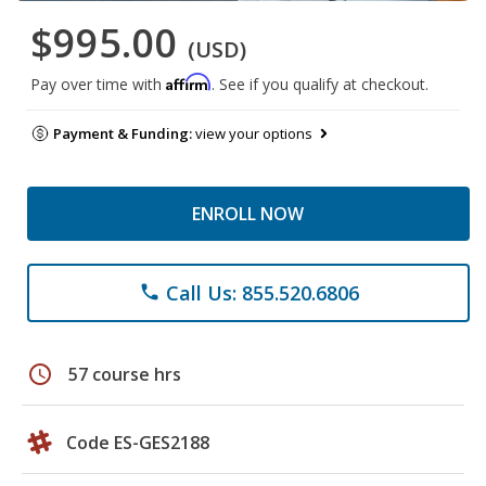
$995.00
(USD)
Affirm
Pay over time with
. See if you qualify at checkout.
Payment & Funding:
view your options
ENROLL NOW
Call Us: 855.520.6806
phone
schedule
57 course hrs
Code ES-GES2188