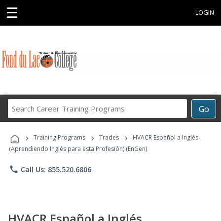
☰
LOGIN
Search
Go
Career
Training
›
›
›
Programs
Training Programs
Trades
HVACR Español a Inglés
(Aprendiendo Inglés para esta Profesión) (EnGen)
phone
Call Us: 855.520.6806
HVACR Español a Inglés