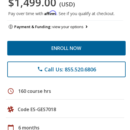
$1,499.00
(USD)
Affirm
Pay over time with
. See if you qualify at checkout.
Payment & Funding:
view your options
ENROLL NOW
Call Us: 855.520.6806
phone
schedule
160 course hrs
Code ES-GES7018
calendar_today
6 months