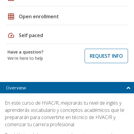
grid_on
Open enrollment
speed
Self paced
Have a question?
REQUEST INFO
We're here to help
Overview
En este curso de HVAC/R, mejorarás tu nivel de inglés y
aprenderás vocabulario y conceptos académicos que te
prepararán para convertirte en técnico de HVAC/R y
comenzar tu carrera profesional.