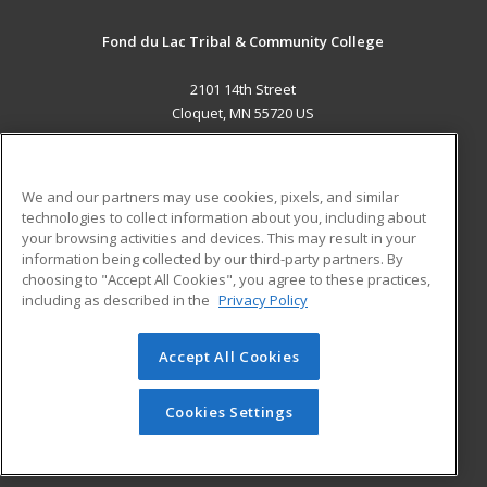
Fond du Lac Tribal & Community College
2101 14th Street
Cloquet, MN 55720 US
MAIN CONTENT
Career Training
We and our partners may use cookies, pixels, and similar
technologies to collect information about you, including about
ADDITIONAL RESOURCES
your browsing activities and devices. This may result in your
information being collected by our third-party partners. By
Military
Student Blog
choosing to "Accept All Cookies", you agree to these practices,
Financial Assistance
including as described in the
Privacy Policy
Help
Accept All Cookies
© 2026 ed2go, a division of Cengage Learning. All rights
reserved. The material on this site cannot be reproduced or
redistributed unless you have obtained prior written
Cookies Settings
permission from Cengage Learning.
Privacy Policy