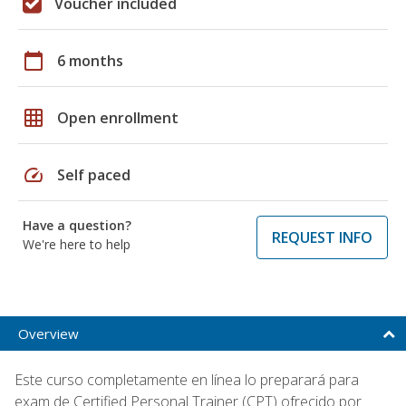
Voucher included
calendar_today
6 months
grid_on
Open enrollment
speed
Self paced
Have a question?
REQUEST INFO
We're here to help
Overview
Este curso completamente en línea lo preparará para
exam de Certified Personal Trainer (CPT) ofrecido por