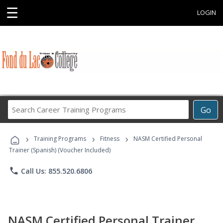
☰
LOGIN
Search
Go
Career
Training
›
›
›
Programs
Training Programs
Fitness
NASM Certified Personal
Trainer (Spanish) (Voucher Included)
phone
Call Us: 855.520.6806
NASM Certified Personal Trainer