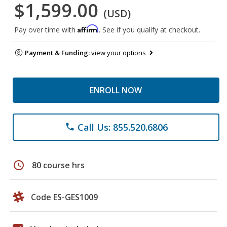
$1,599.00
(USD)
Affirm
Pay over time with
. See if you qualify at checkout.
Payment & Funding:
view your options
ENROLL NOW
Call Us: 855.520.6806
phone
schedule
80 course hrs
Code ES-GES1009