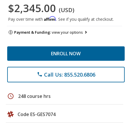
$2,345.00
(USD)
Affirm
Pay over time with
. See if you qualify at checkout.
Payment & Funding:
view your options
ENROLL NOW
Call Us: 855.520.6806
phone
schedule
248 course hrs
Code ES-GES7074