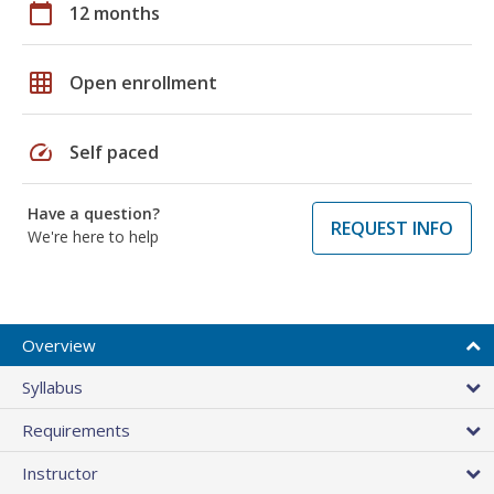
calendar_today
12 months
grid_on
Open enrollment
speed
Self paced
Have a question?
REQUEST INFO
We're here to help
Overview
Syllabus
Requirements
Instructor