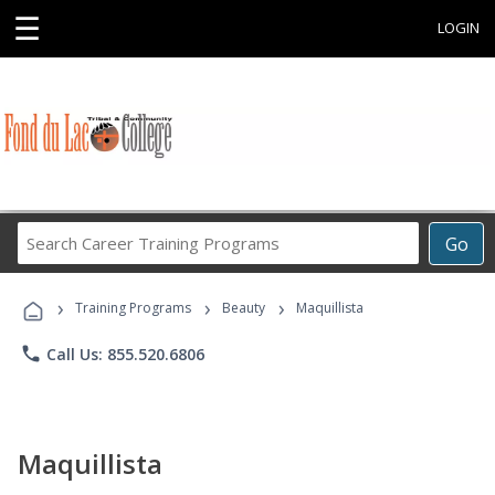
☰
LOGIN
Search
Go
Career
Training
›
›
›
Programs
Training Programs
Beauty
Maquillista
phone
Call Us: 855.520.6806
Maquillista