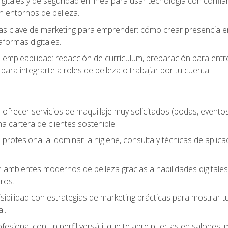
igitales y de seguridad en línea para usar tecnología con confia
n entornos de belleza.
s clave de marketing para emprender: cómo crear presencia en 
formas digitales.
e empleabilidad: redacción de currículum, preparación para entr
para integrarte a roles de belleza o trabajar por tu cuenta.
ofrecer servicios de maquillaje muy solicitados (bodas, eventos,
 cartera de clientes sostenible.
 profesional al dominar la higiene, consulta y técnicas de aplica
mbientes modernos de belleza gracias a habilidades digitales q
ros.
sibilidad con estrategias de marketing prácticas para mostrar tu 
l.
ofesional con un perfil versátil que te abre puertas en salones