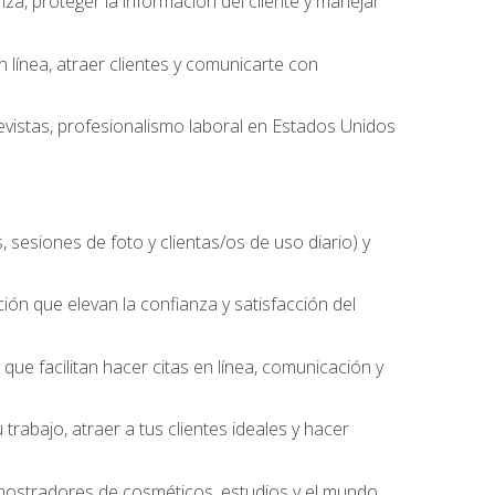
nza, proteger la información del cliente y manejar
línea, atraer clientes y comunicarte con
evistas, profesionalismo laboral en Estados Unidos
 sesiones de foto y clientas/os de uso diario) y
ción que elevan la confianza y satisfacción del
ue facilitan hacer citas en línea, comunicación y
trabajo, atraer a tus clientes ideales y hacer
, mostradores de cosméticos, estudios y el mundo