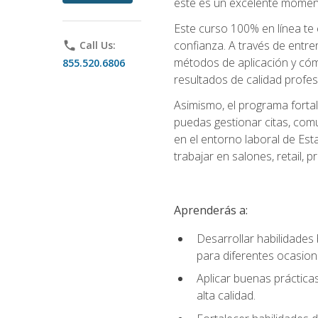
este es un excelente moment
Este curso 100% en línea te e
confianza. A través de entren
phone
Call Us:
métodos de aplicación y cómo
855.520.6806
resultados de calidad profes
Asimismo, el programa fortal
puedas gestionar citas, comu
en el entorno laboral de Est
trabajar en salones, retail,
Aprenderás a:
Desarrollar habilidades 
para diferentes ocasion
Aplicar buenas prácticas
alta calidad.