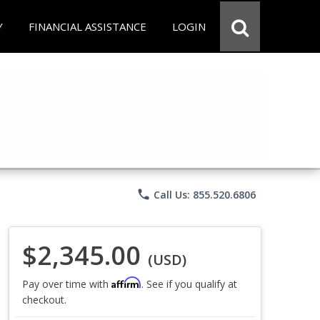
Y
FINANCIAL ASSISTANCE
LOGIN
phone
Call Us: 855.520.6806
$2,345.00
(USD)
Affirm
Pay over time with
. See if you qualify at
checkout.