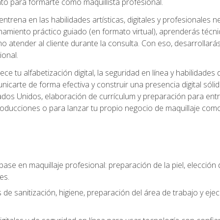
o para formarte como maquillista profesional.
ntrena en las habilidades artísticas, digitales y profesionales 
amiento práctico guiado (en formato virtual), aprenderás técnica
 atender al cliente durante la consulta. Con eso, desarrollará
ional.
ece tu alfabetización digital, la seguridad en línea y habilida
nicarte de forma efectiva y construir una presencia digital sóli
ados Unidos, elaboración de currículum y preparación para entre
 producciones o para lanzar tu propio negocio de maquillaje como
base en maquillaje profesional: preparación de la piel, elecció
es.
 de sanitización, higiene, preparación del área de trabajo y eje