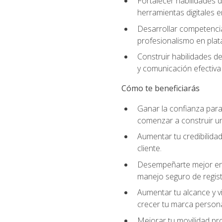
Fortalecer habilidades d
herramientas digitales e
Desarrollar competencia
profesionalismo en plata
Construir habilidades d
y comunicación efectiva 
Cómo te beneficiarás
Ganar la confianza para 
comenzar a construir una
Aumentar tu credibilidad
cliente.
Desempeñarte mejor en a
manejo seguro de regist
Aumentar tu alcance y vi
crecer tu marca persona
Mejorar tu movilidad pr