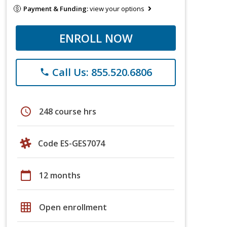
Payment & Funding:
view your options
ENROLL NOW
Call Us: 855.520.6806
phone
schedule
248 course hrs
Code ES-GES7074
calendar_today
12 months
grid_on
Open enrollment