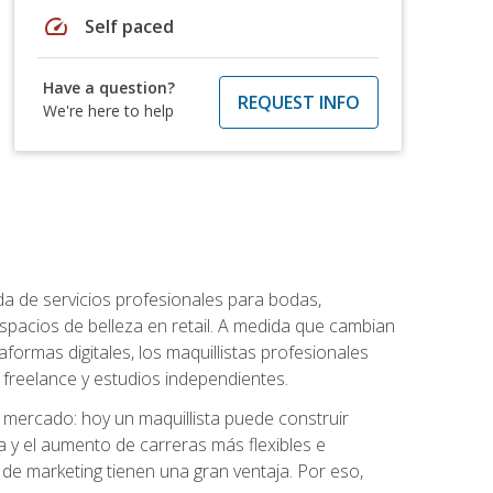
speed
Self paced
Have a question?
REQUEST INFO
We're here to help
da de servicios profesionales para bodas,
espacios de belleza en retail. A medida que cambian
aformas digitales, los maquillistas profesionales
reelance y estudios independientes.
l mercado: hoy un maquillista puede construir
ia y el aumento de carreras más flexibles e
 de marketing tienen una gran ventaja. Por eso,