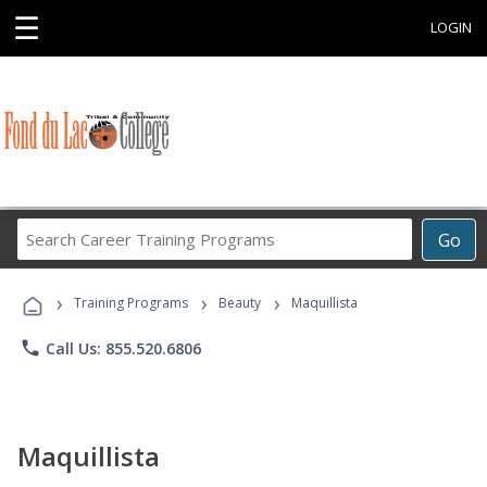
☰
LOGIN
Search
Go
Career
Training
›
›
›
Programs
Training Programs
Beauty
Maquillista
phone
Call Us: 855.520.6806
Maquillista