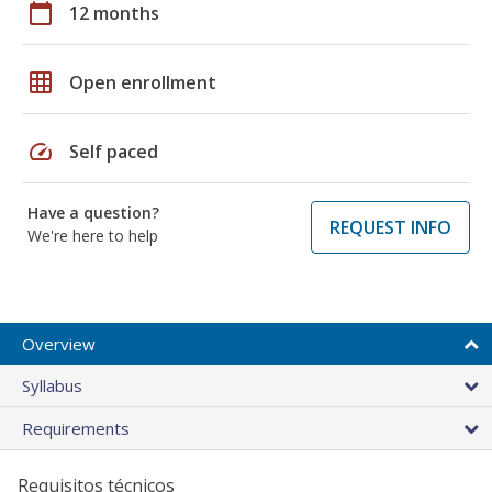
calendar_today
12 months
grid_on
Open enrollment
speed
Self paced
Have a question?
REQUEST INFO
We're here to help
Overview
Syllabus
Requirements
Requisitos técnicos