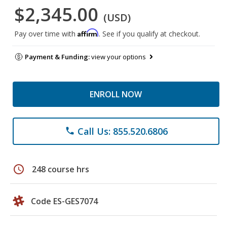
$2,345.00
(USD)
Affirm
Pay over time with
. See if you qualify at checkout.
Payment & Funding:
view your options
ENROLL NOW
Call Us: 855.520.6806
phone
schedule
248 course hrs
Code ES-GES7074